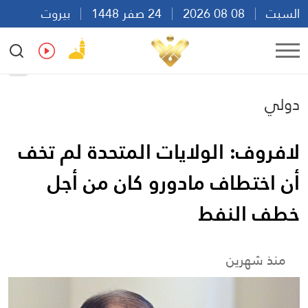
السبت
08 08 2026
24 صفر 1448
بيروت
08:39
Ar
En
Fr
Es
دولي
لافروف: الولايات المتحدة لم تخف
أن اختطاف مادورو كان من أجل
خطف النفط
منذ شهرين