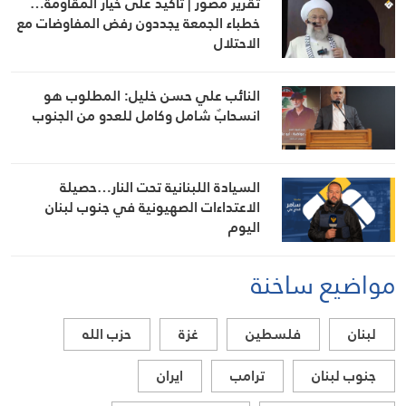
تقرير مصور | تأكيد على خيار المقاومة…
خطباء الجمعة يجددون رفض المفاوضات مع
الاحتلال
النائب علي حسن خليل: المطلوب هو
انسحابٌ شامل وكامل للعدو من الجنوب
السيادة اللبنانية تحت النار…حصيلة
الاعتداءات الصهيونية في جنوب لبنان
اليوم
مواضيع ساخنة
لبنان
فلسطين
غزة
حزب الله
جنوب لبنان
ترامب
ايران