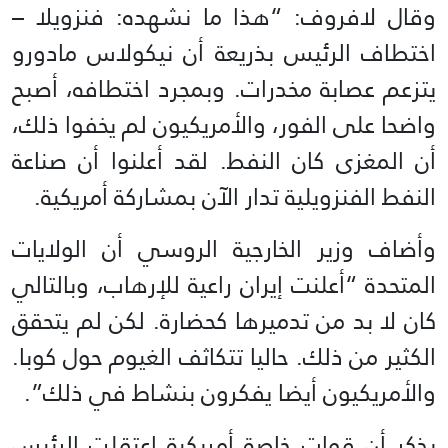
وقال لافروف: “هذا ما نشهده: فنزويلا –
اختطاف الرئيس بذريعة أن نيكولاس مادورو
يتزعم عصابة مخدرات. وبمجرد اختطافه، أصبح
واضحا على الفور، والأمريكيون لم يخفوا ذلك،
أن المغزى كان النفط. لقد أعلنوا أن صناعة
النفط الفنزويلية تدار الآن بمشاركة أمريكية.
وأضاف وزير الخارجية الروسي أن الولايات
المتحدة “أعلنت إيران راعية للإرهاب، وبالتالي
كان لا بد من تدميرها كحضارة. لكن لم يتحقق
الكثير من ذلك. حاليا تتكاثف الغيوم حول كوبا.
والأمريكيون أيضا يفكرون بنشاط في ذلك”.
يذكر أن قوات خاصة أمريكية اعتقلت الرئيس