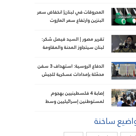
المحروقات في لبنان| انخفاض سعر
البنزين وارتفاع سعر المازوت
تقرير مصور | السيد فيصل شكر:
لبنان سيتجاوز المحنة والمقاومة
ستبقى قوية بفضل تضحيات
مجاهديها
الدفاع الروسية: استهداف 3 سفن
محمّلة بإمدادات عسكرية للجيش
الأوكراني في البحر الأسود
إصابة 4 فلسطينيين بهجوم
لمستوطنين إسرائيليين وسط
الضفة الغربية
اضيع ساخنة