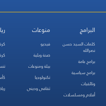
البرامج
منوعات
ريا
كلمات السيد حسن
فيديو
كرة
نصرالله
صحة وبئية
كرة
برامج عامة
بيئة ومنوعات
تن
برامج سياسية
تكنولوجيا
كأس
وثائقيات
ثقافي وديني
ريا
أفلام ومسلسلات