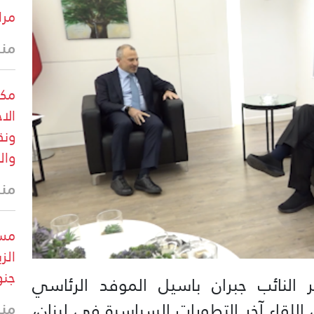
مرا
منذ 23 
مكت
ونق
وال
منذ 38 
مست
الز
جنو
 النائب جبران باسيل الموفد الرئاسي
منذ 42 
اللقاء آخر التطورات السياسية في لبنان،