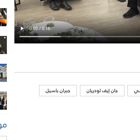
سي
جان إيف لودريان
جبران باسيل
مو