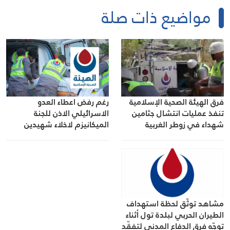
مواضيع ذات صلة
رغم رفض اعطاء العدو
فرق الهيئة الصحية الإسلامية
الاسرائيلي الاذن للجنة
تنفذ عمليات انتشال جثامين
الميكانيزم لاخلاء شهيدين
شهداء في زوطر الغربية
مدنيين في بلدة ميفدون…
الهيئة الصحية الاسلامية
تمكنت من الوصول اليهما
ونقلهما الى المستشفيات
مشاهد توثّق لحظة استهداف
الطيران الحربي لبلدة تول أثناء
توجّه فرق الدفاع المدني لتفقّد