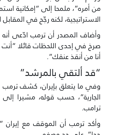
من أمره”، ملمحا إلى “إمكانية استمرا
الاستراتيجية، لكنه رجّح في المقابل
وأضاف المصدر أن ترمب ادّعى أنه 
صرخ في إحدى اللحظات قائلا “أنت م
أنا من أنقذ عنقك”.
“قد ألتقي بالمرشد”
وفي ما يتعلق بإيران، كشف ترمب أ
الجارية”، حسب قوله، مشيرا إلى
ترامب.
وأكد ترمب أن الموقف مع إيران “
جدا”، على حد وصفه.