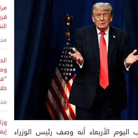
قري
الن
منذ 7 د
خلال الـ24
منذ 8 د
وزا
 اليوم الأربعاء أنه وصف رئيس الوزراء
إيف