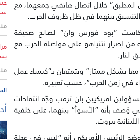
حسن
نون المطبق” خلال اتصال هاتفي جمعهما، مع
سيط
التنسيق بينهما في ظل ظروف الحرب.
منذ 9 د
كاست “بود فورس وان” لصالح صحيفة
 من إصرار نتنياهو على مواصلة الحرب مع
مرا
 النار.
يست
منذ 21 
معا بشكل ممتاز” ويتمتعان بـ”كيمياء عمل
اء في زمن الحرب”، حسب تعبيره.
الم
لين أمريكيين بأن ترمب وجّه انتقادات
أحد
ي وُصف بأنه “الأسوأ” بينهما، على خلفية
لبنانية بيروت.
وضح الرئيس الأمريكي أنه “ليس في عجلة