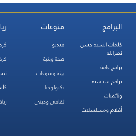
البرامج
منوعات
ريا
كلمات السيد حسن
فيديو
كرة
نصرالله
صحة وبئية
كرة
برامج عامة
بيئة ومنوعات
تن
برامج سياسية
تكنولوجيا
كأس
وثائقيات
ثقافي وديني
ريا
أفلام ومسلسلات