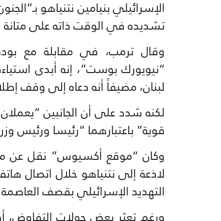
الإسرائيلي بنيامين نتنياهو بـ”الج
تشديده في الوقت ذاته على متانة 
وقال ترمب، في مقابلة مع بود
“نيويورك بوست”، إنه أبدى استياءه
لبنان، مضيفاً أنه دعاه إلى وقف إطلاق
لكنه شدد على أن الجانبين “يعملان 
قوية” باعتبارهما “رئيسا ورئيس وزر
وكان “موقع أكسيوس” نقل عن مسؤو
لاذعة إلى نتنياهو خلال اتصال هاتف
التهديد الإسرائيلي بقصف العاصمة ال
ورغم تعثر بعض جولات التفاوض، أ