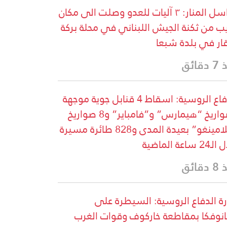
مراسل المنار: ٣ آليات للعدو وصلت الى مكان
ب من ثكنة الجيش اللبناني في محلة بركة
قار في بلدة شبعا
قائق
الدفاع الروسية: اسقاط 4 قنابل جوية موجهة
وصواريخ “هيمارس” و”فامباير” و8 صواريخ
“فلامينغو” بعيدة المدى و828 طائرة مسيرة
 ساعة الماضية
قائق
رة الدفاع الروسية: السيطرة على
انوفكا بمقاطعة خاركوف وقوات الغرب