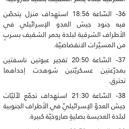
36- السّاعة 18:56 استهداف منزل يتحصّن
فيه جنود جيش العدو ‏الإسرائيلي في
الأطراف الشرقية لبلدة يحمر الشقيف بسربٍ
من المسيّرات الانقضاضيّة.
37- السّاعة 20:50 تفجير عبوتين ناسفتين
بمدرّعتين عسكريّتين شوهدت إحداهما
تحترق.
38- السّاعة 21:30 استهداف‏ تجمّع لآليّات
جيش العدوّ الإسرائيليّ في الأطراف الجنوبية
لبلدة العديسة بصليةٍ صاروخيّة كبيرة.