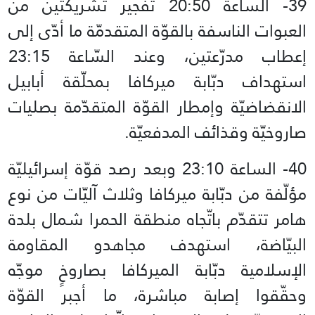
39- الساعة 20:50 تفجير تشريكتين من
العبوات الناسفة بالقوّة المتقدمّة ما أدّى إلى
إعطاب مدرّعتين، وعند السّاعة 23:15
استهداف دبّابة ميركافا بمحلّقة أبابيل
الانقضاضيّة وإمطار القوّة المتقدّمة بصليات
صاروخيّة وقذائف المدفعيّة.
40- الساعة 23:10 وبعد رصد قوّة إسرائيليّة
مؤلّفة من دبّابة ميركافا وثلاث آليّات من نوع
هامر تتقدّم باتّجاه منطقة الحمرا شمال بلدة
البيّاضة، استهدف مجاهدو المقاومة
الإسلامية دبّابة الميركافا بصاروخٍ موجّه
وحقّقوا إصابة مباشرة، ما أجبر القوّة