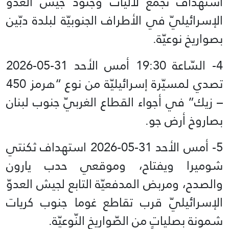
استهداف تجمّع لآليّات وجنود جيش العدوّ
الإسرائيليّ في الأطراف الجنوبيّة لبلدة دبّين
بصواريخ نوعيّة.
تصدي لمسيّرة إسرائيليّة من نوع “هرمز 450
– زيك” في أجواء القطاع الغربيّ جنوب لبنان
بصاروخ أرض جو.
5- أمس الأحد 31-05-2026 استهداف ثكنتي
شوميرا ويفتاح، وموقعي حدب يارون
والصدح، ومربض المدفعيّة التابع لجيش العدوّ
الإسرائيليّ قرب تقاطع غوما جنوب كريات
شمونة‏ بصلياتٍ من الصّواريخ النّوعيّة.