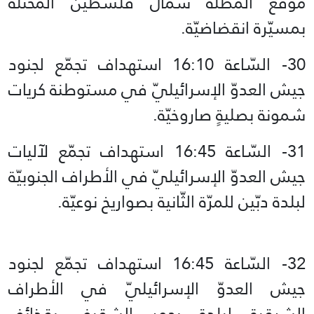
موقع المطلّة شمال فلسطين المحتلّة
بمسيّرة انقضاضيّة.
30- السّاعة 16:10 استهداف‏ تجمّع لجنود
جيش العدوّ الإسرائيليّ في مستوطنة كريات
شمونة بصليةٍ صاروخيّة.
31- السّاعة 16:45 استهداف‏ تجمّع لآليات
جيش العدوّ الإسرائيليّ في الأطراف الجنوبيّة
لبلدة دبّين للمرّة الثّانية بصواريخ نوعيّة.
32- السّاعة 16:45 استهداف تجمّع لجنود
جيش العدوّ الإسرائيليّ في الأطراف
الشرقية لبلدة يحمر الشقيف بقذائف