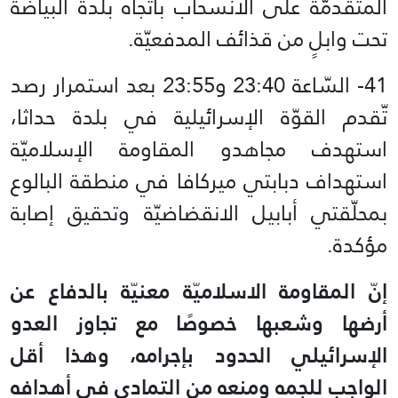
المتقدمّة على الانسحاب باتّجاه بلدة البياضة
تحت وابلٍ من قذائف المدفعيّة.
41- السّاعة 23:40 و23:55 بعد استمرار رصد
تّقدم القوّة الإسرائيلية في بلدة حداثا،
استهدف مجاهدو المقاومة الإسلاميّة
استهداف دبابتي ميركافا في منطقة البالوع
بمحلّقتي أبابيل الانقضاضيّة وتحقيق إصابة
مؤكدة.
إنّ المقاومة الاسلاميّة معنيّة بالدفاع عن
أرضها وشعبها خصوصًا مع تجاوز العدو
الإسرائيلي الحدود بإجرامه، وهذا أقل
الواجب للجمه ومنعه من التمادي في أهدافه