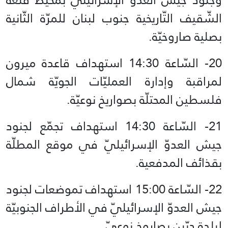
الشّقيف التّاريخية جنوب لبنان للمرّة الثّانية
بصلية صاروخيّة.
20- السّاعة 14:30 استهداف قاعدة ميرون
لمراقبة وإدارة العمليّات الجويّة شمال
فلسطين المحتلّة بصواريخ نوعيّة.
21- السّاعة 14:30 استهداف تجمّع لجنود
جيش العدوّ الإسرائيليّ في موقع المطلّة
بقذائف المدفعية.
22- السّاعة 15:00 استهداف‏ تموضعات لجنود
جيش العدوّ الإسرائيليّ في الأطراف الجنوبيّة
لبلدة دبّين بصاروخٍ نوعيّ.