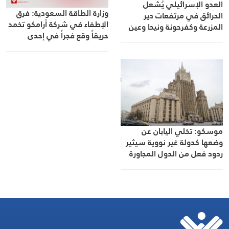
العدو الإسرائيلي يُشعل
وزارة الطاقة السعودية: فرق
الحرائق في مرتفعات دير
الإطفاء في شركة أرامكو تخمد
المزرعة وكفرحونة ونيحا وعين
حريقاً وقع فجراً في إحدى
التينة
المرافق التابعة للمصفاة بجيزان
دون تسجيل أي إصابات
موسكو: تخلي اليابان عن
وضعها كدولة غير نووية سيثير
ردود فعل من الدول المجاورة