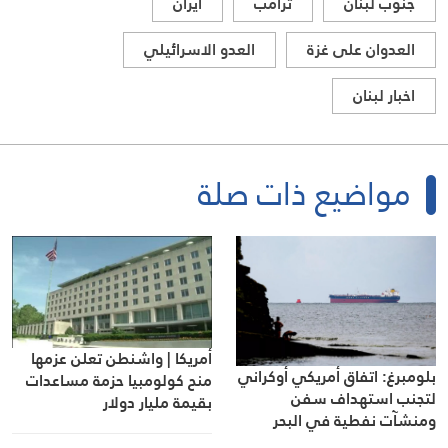
جنوب لبنان
ترامب
ايران
العدوان على غزة
العدو الاسرائيلي
اخبار لبنان
مواضيع ذات صلة
أمريكا | واشنطن تعلن عزمها
بلومبرغ: اتفاق أمريكي أوكراني
منح كولومبيا حزمة مساعدات
لتجنب استهداف سفن
بقيمة مليار دولار
ومنشآت نفطية في البحر
الأسود