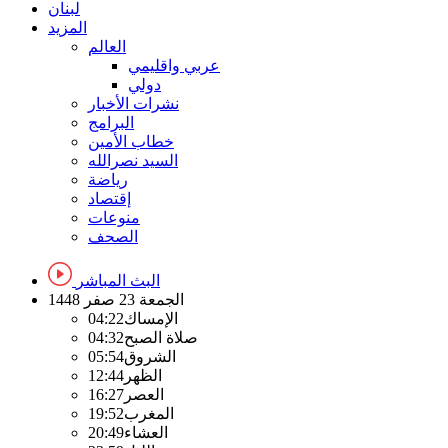
لبنان
المزيد
العالم
عربي واقليمي
دولي
نشرات الأخبار
البرامج
خطاب الأمين
السيد نصرالله
رياضة
إقتصاد
منوعات
الصحف
البث المباشر
الجمعة
23 صفر 1448
الإمساك
04:22
صلاة الصبح
04:32
الشروق
05:54
الظهر
12:44
العصر
16:27
المغرب
19:52
العشاء
20:49