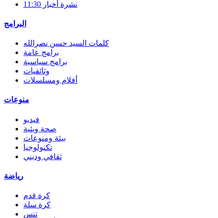
نشرة أخبار 11:30
البرامج
كلمات السيد حسن نصرالله
برامج عامة
برامج سياسية
وثائقيات
أفلام ومسلسلات
منوعات
فيديو
صحة وبئية
بيئة ومنوعات
تكنولوجيا
ثقافي وديني
رياضة
كرة قدم
كرة سلة
تنس