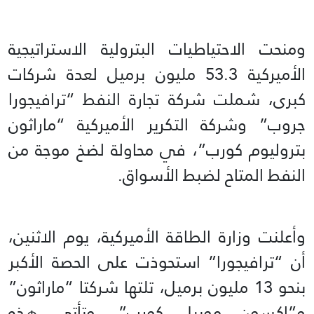
ومنحت الاحتياطيات البترولية الاستراتيجية
الأميركية 53.3 مليون برميل لعدة شركات
كبرى، شملت شركة تجارة النفط “ترافيجورا
جروب” وشركة التكرير الأميركية “ماراثون
بتروليوم كورب”، في محاولة لضخ موجة من
النفط المتاح لضبط الأسواق.
وأعلنت وزارة الطاقة الأميركية، يوم الاثنين،
أن “ترافيجورا” استحوذت على الحصة الأكبر
بنحو 13 مليون برميل، تلتها شركتا “ماراثون”
و”إكسون موبيل كورب”. وتأتي هذه