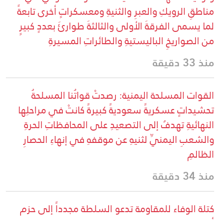
مناطقِ الرويكِ والعبرِ والثنيةِ ومعسكراتٍ أخرى تابعةً
لما يسمى الفرقةَ الأولى والثالثةَ طوارئَ بعددٍ كبيرٍ
من الصواريخِ الباليستيةِ والطائراتِ المسيرةِ
منذ 33 دقيقة
القوات المسلحة اليمنية: رصدتْ قواتُنا المسلحةُ
تحشيداتٍ عسكريةً سعوديةً كبيرةً كانتْ في مراحلِها
النهائيةِ تهدفُ إلى التصعيدِ على المحافظاتِ الحرةِ
والشعبِ اليمنيِّ لثنيهِ عن موقفهِ في إنهاءِ الحصارِ
الظالمِ
منذ 34 دقيقة
كتلة الوفاء للمقاومة تدعو السلطة مجدداً إلى حزم