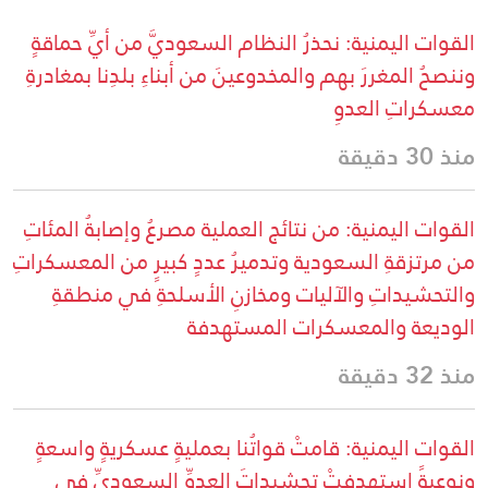
القوات اليمنية: نحذرُ النظام السعوديَّ من أيِّ حماقةٍ
وننصحُ المغررَ بهم والمخدوعينَ من أبناءِ بلدِنا بمغادرةِ
معسكراتِ العدوِ
منذ 30 دقيقة
القوات اليمنية: من نتائج العملية مصرعُ وإصابةُ المئاتِ
من مرتزقةِ السعودية وتدميرُ عددٍ كبيرٍ من المعسكراتِ
والتحشيداتِ والآليات ومخازنِ الأسلحةِ في منطقةِ
الوديعة والمعسكرات المستهدفة
منذ 32 دقيقة
القوات اليمنية: قامتْ قواتُنا بعمليةٍ عسكريةٍ واسعةٍ
ونوعيةً استهدفتْ تحشيداتَ العدوِّ السعوديِّ في