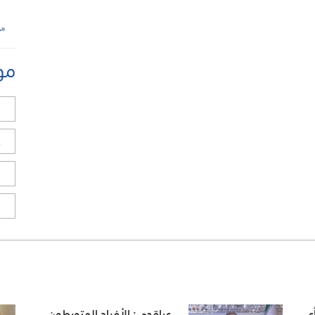
مو
ل
ح
ا
ا
ي
عراقجي: الأفراد المتورطون