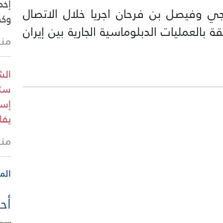
إخم
قجي وفيصل بن فرحان اجريا خلال الاتصال
وكف
بالعمليات الدبلوماسية الجارية بين إيران
منذ 27 
الش
ستح
إسر
يفا
منذ
الم
أحد