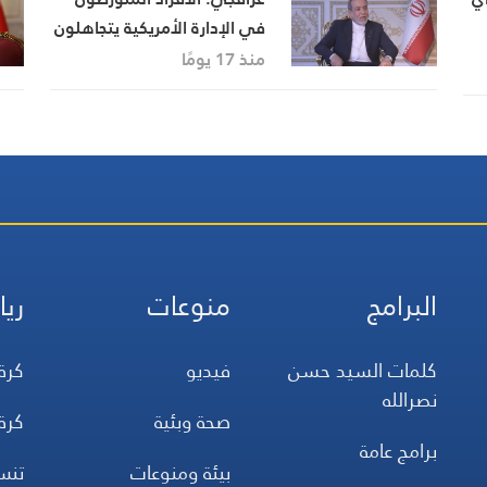
في الإدارة الأمريكية يتجاهلون
ت
الواقع تمامًا… والعدوان
منذ 17 يومًا
الأعمى لن يؤدي إلا إلى دفع
الرئيس ثمنًا باهظًا للصفقة
التي يسعى إلى إبرامها
البرامج
منوعات
ريا
كلمات السيد حسن
فيديو
كرة
نصرالله
صحة وبئية
كرة
برامج عامة
بيئة ومنوعات
تن