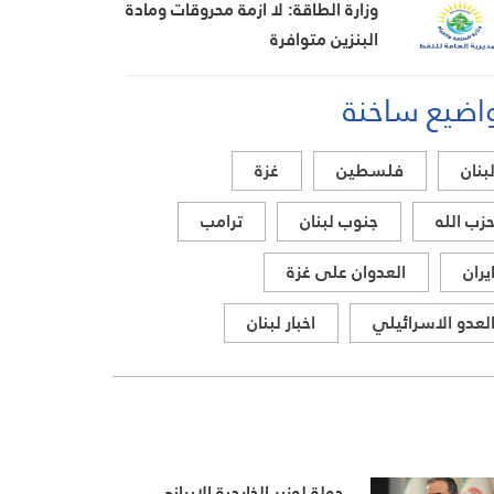
وزارة الطاقة: لا ازمة محروقات ومادة
البنزين متوافرة
اضيع ساخنة
بنان
فلسطين
غزة
زب الله
جنوب لبنان
ترامب
يران
العدوان على غزة
لعدو الاسرائيلي
اخبار لبنان
جولة لوزير الخارجية الإيراني