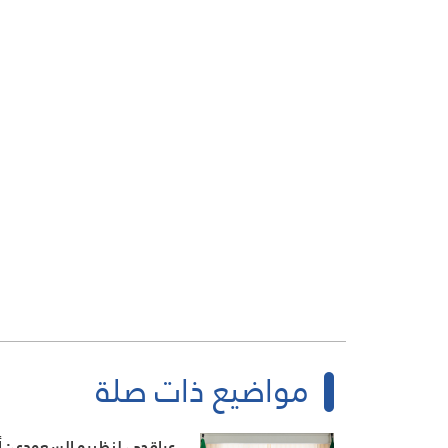
مواضيع ذات صلة
عراقجي لنظيره السعودي: أ