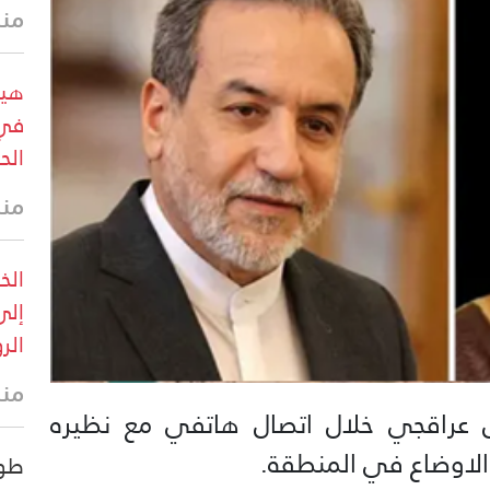
منذ 12 
هيئ
في 
الح
منذ
الخ
إلى
الر
منذ 24 
اس عراقجي خلال اتصال هاتفي مع نظيره
لاوضاع في المنطقة.
طوا