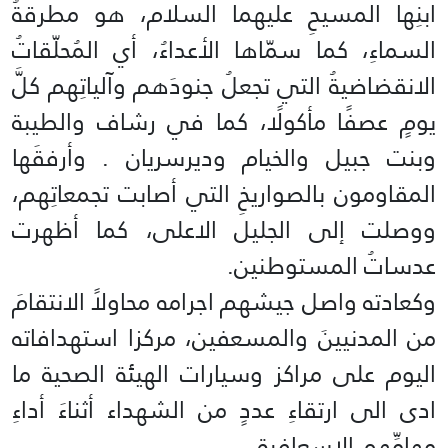
ابنِها المسيحِ عليهما السلام، هو مطرقةُ
السماءِ، كما سمّاها الأعداءُ، أي المُحلّقاتُ
الانقضاضيةُ التي تجعلُ جنودَهم وآلياتِهم كلَّ
يومٍ عصفًا مأكولًا، كما في رشاف والطيبة
وبنت جبيل والخيام وديرسريان . وأرفقَها
المقاومون بالصواريخِ التي أصابت تجمعاتِهم،
ووصلت إلى الجليل الاعلى، كما أظهرت
عدساتُ المستوطنين.
وكعادته واصل جيشهم اجرامه محاولاً الانتقامَ
من المدنيينَ والمسعفين، مركزا استهدافاته
اليوم على مراكز وسيارات الهيئة الصحية ما
ادى الى ارتقاءِ عددٍ من الشهداء أثناءَ أداءِ
مهامِّهم الإسعافيةِ.