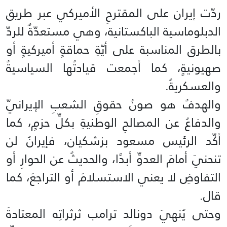
ردّت إيران على المقترحِ الأميركي عبر طريق
الدبلوماسية الباكستانية، وهي مستعدّةٌ للردّ
بالطرق المناسبة على أيّةِ حماقةٍ أميركيةٍ أو
صهيونيةٍ، كما أجمعت قيادتُها السياسيةُ
والعسكريةُ.
والهدفُ هو صونُ حقوقِ الشعبِ الإيرانيّ
والدفاعُ عن المصالحِ الوطنيةِ بكلِّ حزمٍ، كما
أكّد الرئيس مسعود بزشكيان، فإيرانُ لن
تنحنيَ أمامَ العدوِّ أبدًا، والحديثُ عن الحوارِ أو
التفاوضِ لا يعني الاستسلامَ أو التراجعَ، كما
قال.
وحتى يُنهيَ دونالد ترامب ثرثراتِه المعتادةَ