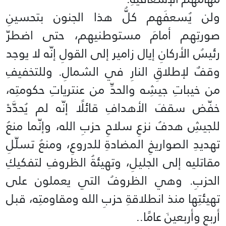
ولن يُسعفَهم كلُّ هذا الجنون بتحسينِ
صورتِهم أمامَ مستوطنيهم، حتى اضطرّ
رئيسُ الأركانِ إيال زامير إلى القولِ إنّه لا يوجد
وقفٌ لإطلاقِ النارِ في الشمالِ. وللتخفيفِ
من خيباتِ جيشِه والحدِّ من عنترياتِ حكومتِه،
خفّض سقفَ الأهدافِ قائلًا إنّه لم يُحدَّدْ
للجيشِ هدفُ نزعِ سلاحِ حزبِ الله، وإنّما منعُ
تهديدِ الصواريخِ المضادةِ للدروعِ، ومنعُ تسلّلِ
مقاتليه إلى الجليلِ، وتهيئةُ الظروفِ لتفكيكِ
الحزبِ. وهي الظروفُ التي يعملون على
تهيئتِها منذ انطلاقةِ حزبِ الله ومقاومتِه، قبل
أربعٍ وأربعينَ عامًا..