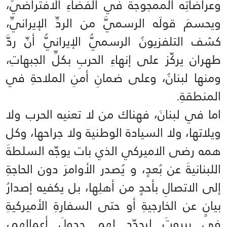
وعراضاتِه الممجوجةَ في الفضاءِ الافتراضيِّ،
ويحسمَ قولَه الرسميَّ من الردِّ الإيرانيِّ،
كشف التلفزيونُ الرسميُّ الإيرانيُّ أنّ ردَّ
طهران يركّز على إنهاءِ الحربِ بكلِّ الجبهاتِ،
ومنها لبنانُ، وعلى ضمانِ أمنِ الملاحةِ في
المنطقةِ.
اما في لبنانَ، فهناك من لا تعنيه الحرب ولا
ويلاتها، ولا السيادة الوطنية ولا جراحها، وكل
همه رضى الاميركي الذي بات يوجّه السلطةَ
اللبنانيةَ عن بُعدٍ، و يُصدر الأوامرَ دون الحاجةِ
إلى الاتصالِ بأحدٍ من أهلِها، بل يكفيه إصدارُ
بيانٍ عن الخارجيةِ أو حتى السفارةِ الأميركيةِ
في بيروتَ ليحدّد لهم جدولَ أعمالِهم،