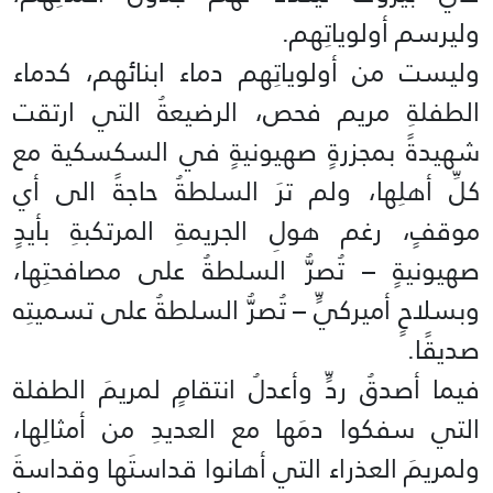
وليرسم أولوياتِهم.
وليست من أولوياتِهم دماء ابنائهم، كدماء
الطفلةِ مريم فحص، الرضيعةُ التي ارتقت
شهيدةً بمجزرةٍ صهيونيةٍ في السكسكية مع
كلِّ أهلِها، ولم ترَ السلطةُ حاجةً الى أي
موقفٍ، رغم هولِ الجريمةِ المرتكبةِ بأيدٍ
صهيونيةٍ – تُصرُّ السلطةُ على مصافحتِها،
وبسلاحٍ أميركيٍّ – تُصرُّ السلطةُ على تسميتِه
صديقًا.
فيما أصدقُ ردٍّ وأعدلُ انتقامٍ لمريمَ الطفلة
التي سفكوا دمَها مع العديدِ من أمثالِها،
ولمريمَ العذراء التي أهانوا قداستَها وقداسةَ