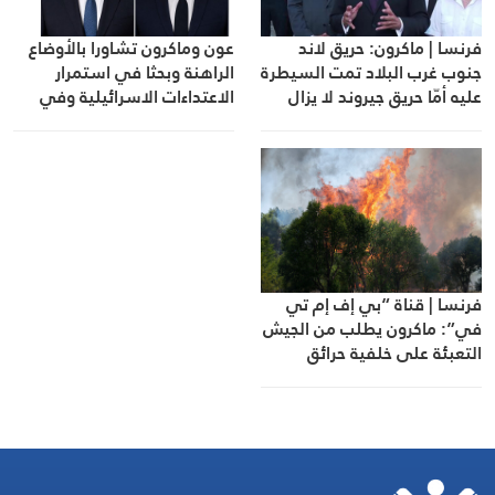
فرنسا | ماكرون: حريق لاند
عون وماكرون تشاورا بالأوضاع
جنوب غرب البلاد تمت السيطرة
الراهنة وبحثا في استمرار
عليه أمّا حريق جيروند لا يزال
الاعتداءات الاسرائيلية وفي
عنيفًا وعلينا أن نكون حذرين
مرحلة ما بعد انتهاء عمل
للغاية
اليونيفيل
فرنسا | قناة “بي إف إم تي
في”: ماكرون يطلب من الجيش
التعبئة على خلفية حرائق
الغابات في البلاد