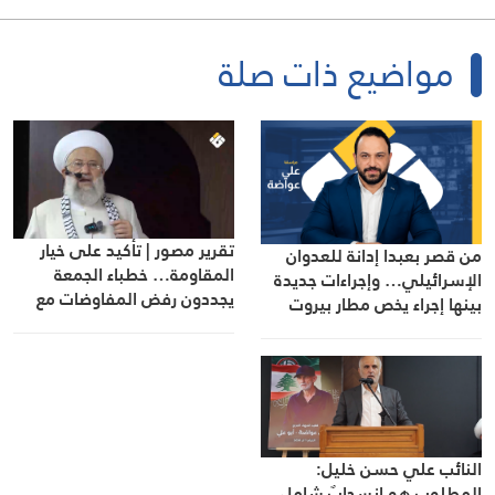
مواضيع ذات صلة
تقرير مصور | تأكيد على خيار
من قصر بعبدا إدانة للعدوان
المقاومة… خطباء الجمعة
الإسرائيلي… وإجراءات جديدة
يجددون رفض المفاوضات مع
بينها إجراء يخص مطار بيروت
الاحتلال
الدولي
النائب علي حسن خليل:
المطلوب هو انسحابٌ شامل