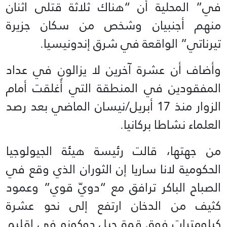
في” المحلية أن “هناك ثلاثة قتلى اثنان
منهم أجنبيان وشخص من سكان جزيرة
تيرناتي” الواقعة في شرق إندونيسيا.
وأضاف أن عشرة آخرين لا يزالون في عداد
المفقودين في المنطقة التي أُغلقت أمام
الزوار منذ 17 أبريل/نيسان الماضي بعد رصد
العلماء نشاطا بركانيا.
من جهتها، قالت رئيسة هيئة الجيولوجيا
الحكومية لانا ساريا إن الثوران الذي وقع في
الصباح الباكر ترافق مع “دويّ قوي” وعمود
كثيف من الدخان ارتفع إلى نحو عشرة
كيلومترات فوق قمة جبل دوكونو في إقليم