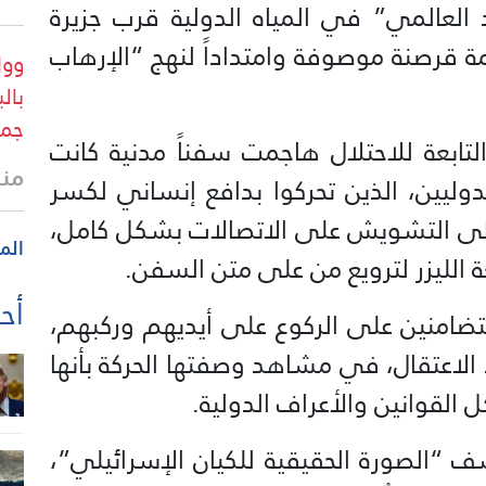
لعالمي” في المياه الدولية قرب جزيرة
مة قرصنة موصوفة وامتداداً لنهج “الإرهاب
وول
بال
جمه
التابعة للاحتلال هاجمت سفناً مدنية كانت
منذ 3 س
لدوليين، الذين تحركوا بدافع إنساني لكسر
إلى التشويش على الاتصالات بشكل كامل،
الم
لليزر لترويع من على متن السفن.
أحد
متضامنين على الركوع على أيديهم وركبهم،
لاعتقال، في مشاهد وصفتها الحركة بأنها
القوانين والأعراف الدولية.
شف “الصورة الحقيقية للكيان الإسرائيلي”،