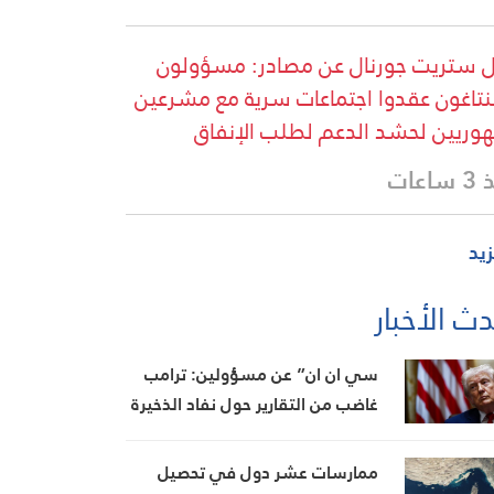
 ستريت جورنال عن مصادر: مسؤولون
بنتاغون عقدوا اجتماعات سرية مع مشرعين
وريين لحشد الدعم لطلب الإنفاق
اعات
زيد
ث الأخبار
سي ان ان” عن مسؤولين: ترامب
غاضب من التقارير حول نفاد الذخيرة
ويعتبر أنها تضعف موقفه في
المفاوضات
ممارسات عشر دول في تحصيل