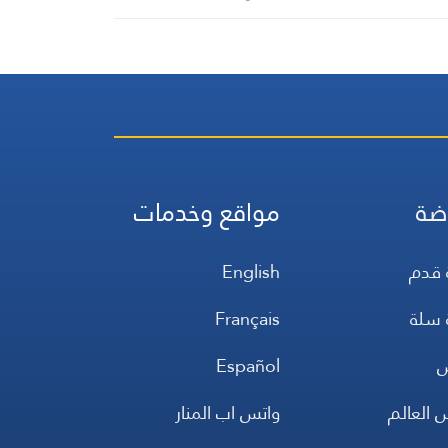
ضة
مواقع وخدمات
 قدم
English
 سلة
Français
س
Español
 العالم
واتس اب المنار