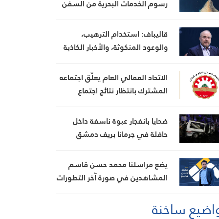
رسوم الخدمات البحرية من السفن
قاليباف: استخدام الترهيب،
والوعود المنكوثة، والأخبار الكاذبة
كأوراق ضغط هي استراتيجية فاشلة
الاتحاد العمالي العام يعلّق اجتماعه
المشترك بانتظار نتائج اجتماع
السراي الحكومي
ضحايا بانفجار عبوة ناسفة داخل
حافلة في جرمانا بريف دمشق
يضع مراسلنا محمد حسن قاسم
المشاهدين في صورة آخر التطورات
في إيران، مستعرضًا أبرز
اضيع ساخنة
المستجدات على الساحتين
السياسية والميدانية، إلى جانب