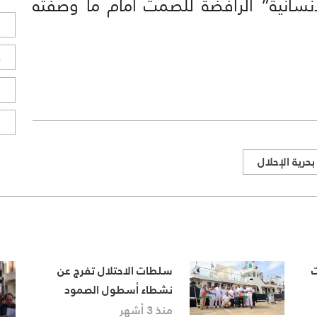
نسانية” الرافضة للصمت أمام ما وصفته
ل
ح
ا
ا
بحرية الإحلال
ت
سلطات الاحتلال تفرج عن
نشطاء أسطول الصمود
وترحلهم عبر مطار رامون
منذ 3 أشهر