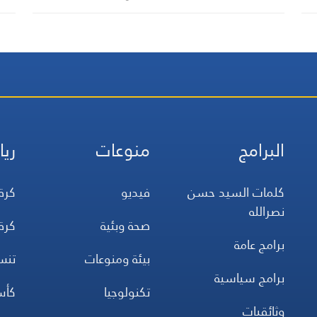
البرامج
منوعات
ريا
كلمات السيد حسن
فيديو
كرة
نصرالله
صحة وبئية
كرة
برامج عامة
بيئة ومنوعات
تن
برامج سياسية
تكنولوجيا
كأس
وثائقيات