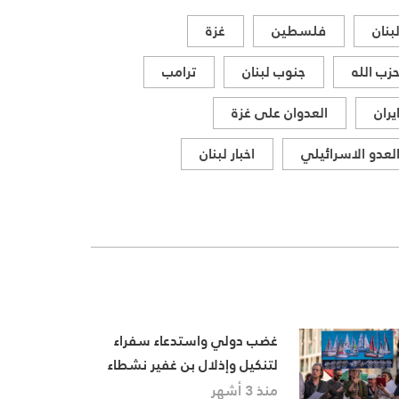
المواقف الرسمية وأبرز التطورات
بنان
فلسطين
غزة
ذات الصلة بالشأنين الداخلي
والإقليمي
زب الله
جنوب لبنان
ترامب
يران
العدوان على غزة
لعدو الاسرائيلي
اخبار لبنان
غضب دولي واستدعاء سفراء
لتنكيل وإذلال بن غفير نشطاء
أسطول الصمود
منذ 3 أشهر