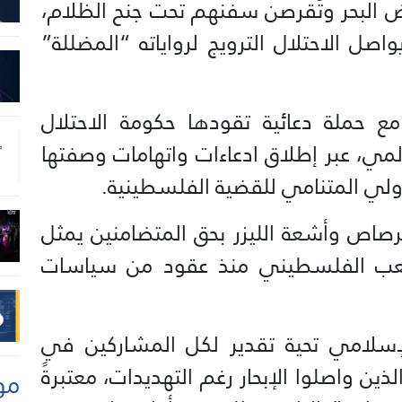
البحر وتُقرصن سفنهم تحت جنح الظلام،
اصل الاحتلال الترويج لرواياته “المضللة”
مع حملة دعائية تقودها حكومة الاحتلال
لمي، عبر إطلاق ادعاءات واتهامات وصفتها
دولي المتنامي للقضية الفلسطينية.
صاص وأشعة الليزر بحق المتضامنين يمثل
لشعب الفلسطيني منذ عقود من سياسات
لإسلامي تحية تقدير لكل المشاركين في
ن واصلوا الإبحار رغم التهديدات، معتبرةً
مو