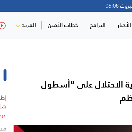
ت 06:08
لأخبار
البرامج
خطاب الأمين
المزيد
رية الاحتلال على “أسطول
ظم
إطل
شار
غزة
منذ