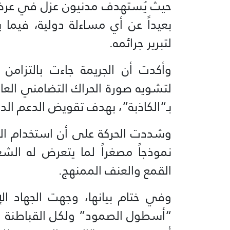
حيث يُستهدف مدنيون عزل في عرض 
بعيداً عن أي مساءلة دولية، فيما يو
لتبرير جرائمه.
وأكدت أن الجريمة جاءت بالتزامن 
لتشويه صورة الحراك التضامني العا
بـ“الكاذبة”، بهدف تقويض الدعم ال
وشددت الحركة على أن استخدام الر
نموذجاً مصغراً لما يتعرض له ا
القمع والعنف الممنهج.
وفي ختام بيانها، وجهت الجهاد ا
“أسطول الصمود” ولكل القباطنة الذي