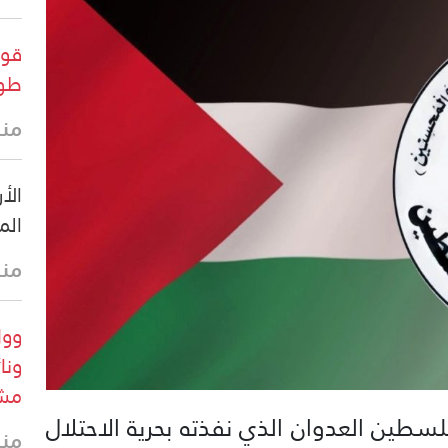
قوا
طول
منذ
الأ
الم
منذ
وول
ونا
مشر
سطين العدوان الذي نفذته بحرية الاحتلال
منذ 3 س