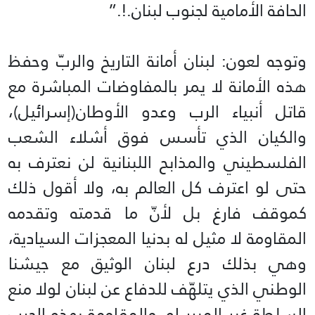
الحافة الأمامية لجنوب لبنان.!.”
وتوجه لعون: لبنان أمانة التاريخ والربّ وحفظ
هذه الأمانة لا يمر بالمفاوضات المباشرة مع
قاتل أنبياء الرب وعدو الأوطان(إسرائيل)،
والكيان الذي تأسس فوق أشلاء الشعب
الفلسطيني والمذابح اللبنانية لن نعترف به
حتى لو اعترف كل العالم به، ولا أقول ذلك
كموقف فارغ بل لأنّ ما قدمته وتقدمه
المقاومة لا مثيل له بدنيا المعجزات السيادية،
وهي بذلك درع لبنان الوثيق مع جيشنا
الوطني الذي يتلهّف للدفاع عن لبنان لولا منع
السلطة غير المبرر له، والمقاومة بهذه الحرب