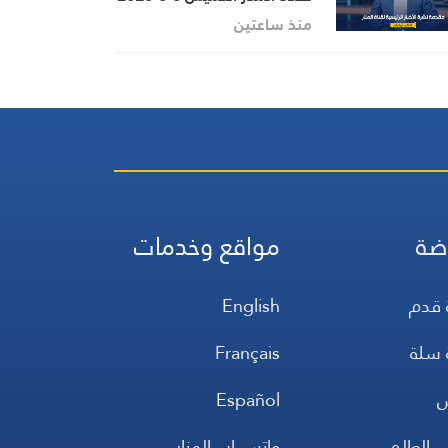
منذ ساعتين
ضة
مواقع وخدمات
 قدم
English
 سلة
Français
س
Español
 العالم
واتس اب المنار