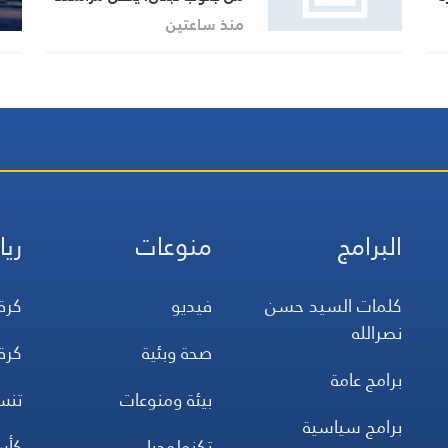
هاشم السيد حسن تطورات
منذ ساعتين
الأوضاع الميدانية
قف
البرامج
منوعات
ريا
كلمات السيد حسن
فيديو
كرة
نصرالله
صحة وبئية
كرة
برامج عامة
بيئة ومنوعات
تن
برامج سياسية
تكنولوجيا
كأس