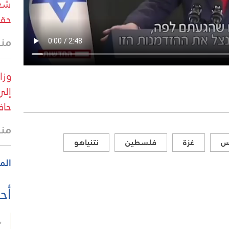
شعب
حقو
منذ 36 
إلى
حاف
منذ
س
غزة
فلسطين
نتنياهو
الم
أحد