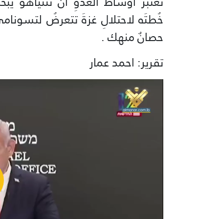
تعتبرُ اوساطُ العدوِ أنَ نتنياهو ي
خُطتَه لاحتلالِ غزةَ تتعرضُ لتسونام
حصانٌ منهك .
تقرير: احمد عمار