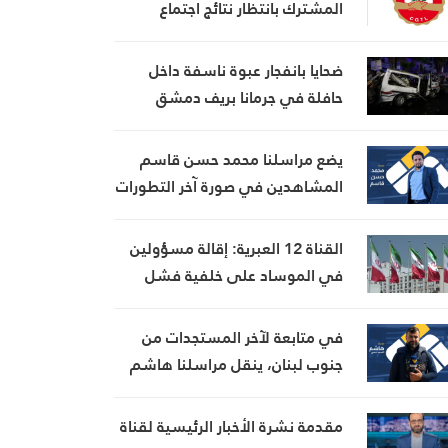
المشترك بانتظار نتائج اجتماع
السراي الحكومي
ضحايا بانفجار عبوة ناسفة داخل
حافلة في جرمانا بريف دمشق
يضع مراسلنا محمد حسن قاسم
المشاهدين في صورة آخر التطورات
في إيران، مستعرضًا أبرز
المستجدات على الساحتين
القناة 12 العبرية: إقالة مسؤولين
السياسية والميدانية، إلى جانب
في الموساد على خلفية فشل
المواقف الرسمية وأبرز التطورات
خطة لإسقاط النظام الإيراني
ذات الصلة بالشأنين الداخلي
في متابعة لآخر المستجدات من
والإقليمي
جنوب لبنان، ينقل مراسلنا هاشم
السيد حسن تطورات الأوضاع
الميدانية
مقدمة نشرة الأخبار الرئيسية لقناة