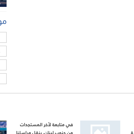
مو
ل
ح
ا
ا
في متابعة لآخر المستجدات
ة
من جنوب لبنان، ينقل مراسلنا