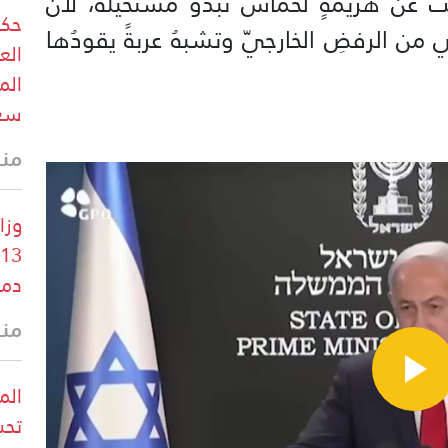
بحثُ عن هزيمةٍ لحماس تبدو مستحيلة، لانَ
حكو
ي من الرفضِ الخارجيّ وتشبهُ عربةً يقودُها
الع
الم
سعو
منذ 24 
وزا
دم
منذ 33 
الم
تحش