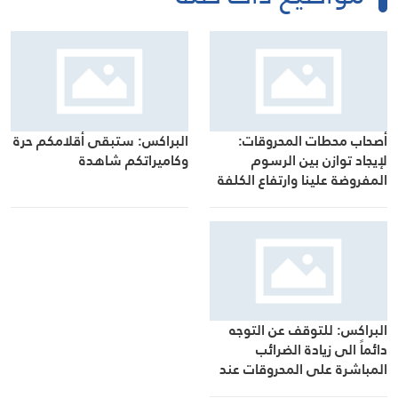
أصحاب محطات المحروقات:
البراكس: ستبقى أقلامكم حرة
لإيجاد توازن بين الرسوم
وكاميراتكم شاهدة
المفروضة علينا وارتفاع الكلفة
التشغيلية وواقع ايراداتنا الثابتة
البراكس: للتوقف عن التوجه
دائماً الى زيادة الضرائب
المباشرة على المحروقات عند
كل مفترق