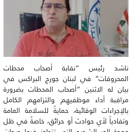
ناشد رئيس “نقابة أصحاب محطات
المحروقات” في لبنان جورج البراكس في
بيان له الاثنين “أصحاب المحطات بضرورة
مراقبة أداء موظفيهم والتزامهم الكامل
بالإجراءات الوقائية، حمايةً للسلامة العامة
وتفادياً لأي حوادث أو حرائق، خاصةً في ظل
موجة الحر الشديد التي تتجاوز فيها درجات