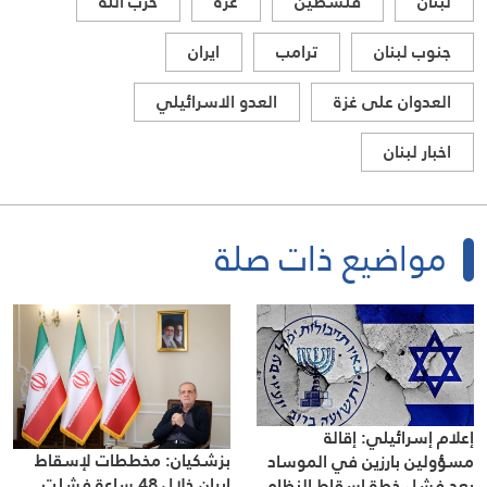
لبنان
فلسطين
غزة
حزب الله
جنوب لبنان
ترامب
ايران
العدوان على غزة
العدو الاسرائيلي
اخبار لبنان
مواضيع ذات صلة
إعلام إسرائيلي: إقالة
بزشكيان: مخططات لإسقاط
مسؤولين بارزين في الموساد
إيران خلال 48 ساعة فشلت
بعد فشل خطة إسقاط النظام