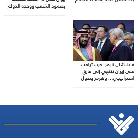
بصمود الشعب ووحدة الدولة
في إيران
فايننشال تايمز: حرب ترامب
على إيران تنتهي إلى مأزق
استراتيجي… وهرمز يتحول
إلى محور أي تسوية