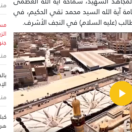
المجاهد الشهيد، سماحة آية الله العظمى
منذ 6 د
مة آية الله السيد محمد تقي الحكيم، في
طالب (عليه السلام) في النجف الأشرف.
مست
الز
جنو
منذ 10 
بال
الإ
منذ 16 
هرم