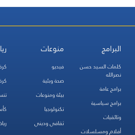
والميدانية، إلى جانب المواقف
الرسمية وأبرز التطورات ذات
الصلة بالشأنين الداخلي
والإقليمي
البرامج
منوعات
ريا
كلمات السيد حسن
فيديو
كرة
نصرالله
صحة وبئية
كرة
برامج عامة
بيئة ومنوعات
تن
برامج سياسية
تكنولوجيا
كأس
وثائقيات
ثقافي وديني
ريا
أفلام ومسلسلات