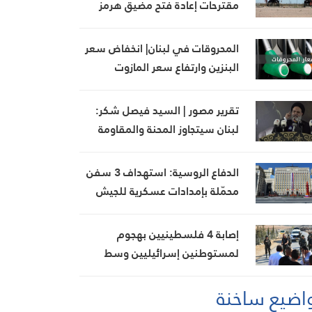
مقترحات إعادة فتح مضيق هرمز
المحروقات في لبنان| انخفاض سعر
البنزين وارتفاع سعر المازوت
تقرير مصور | السيد فيصل شكر:
لبنان سيتجاوز المحنة والمقاومة
ستبقى قوية بفضل تضحيات
مجاهديها
الدفاع الروسية: استهداف 3 سفن
محمّلة بإمدادات عسكرية للجيش
الأوكراني في البحر الأسود
إصابة 4 فلسطينيين بهجوم
لمستوطنين إسرائيليين وسط
الضفة الغربية
اضيع ساخنة