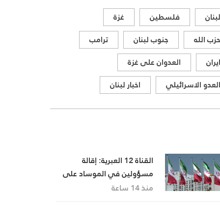
بنان
فلسطين
غزة
زب الله
جنوب لبنان
ترامب
يران
العدوان على غزة
لعدو الاسرائيلي
اخبار لبنان
القناة 12 العبرية: إقالة
مسؤولين في الموساد على
خلفية فشل خطة لإسقاط
منذ 14 ساعة
النظام الإيراني