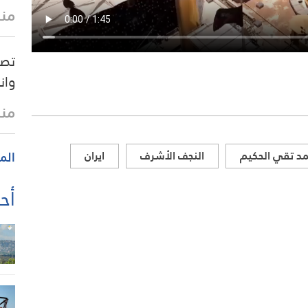
منذ 31 
تصع
وان
منذ 41 
د تقي الحكيم
النجف الأشرف
ايران
الم
أحد