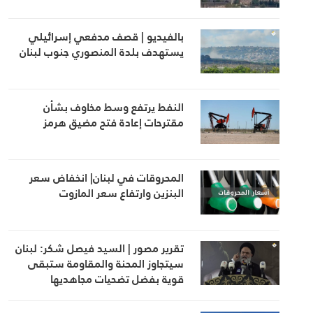
بالفيديو | قصف مدفعي إسرائيلي
يستهدف بلدة المنصوري جنوب لبنان
النفط يرتفع وسط مخاوف بشأن
مقترحات إعادة فتح مضيق هرمز
المحروقات في لبنان| انخفاض سعر
البنزين وارتفاع سعر المازوت
تقرير مصور | السيد فيصل شكر: لبنان
سيتجاوز المحنة والمقاومة ستبقى
قوية بفضل تضحيات مجاهديها