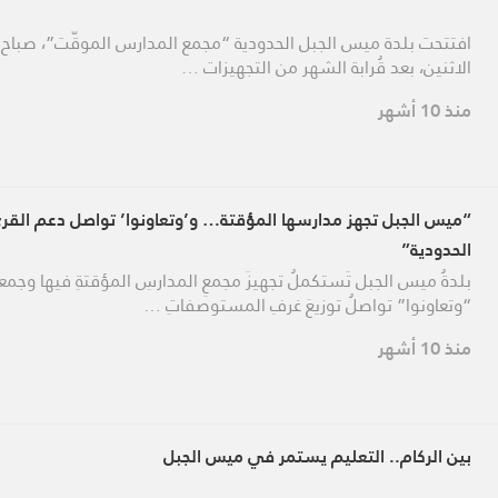
افتتحت بلدة ميس الجبل الحدودية “مجمع المدارس الموقّت”، صباح 
الاثنين، بعد قُرابة الشهر من التجهيزات …
منذ 10 أشهر
“ميس الجبل تجهز مدارسها المؤقتة… و’وتعاونوا’ تواصل دعم القر
الحدودية”
بلدةُ ميس الجبل تَستكملُ تجهيزَ مجمعِ المدارسِ المؤقتةِ فيها وجمعي
“وتعاونوا” تواصلُ توزيعَ غرفِ المستوصفاتِ …
منذ 10 أشهر
بين الركام.. التعليم يستمر في ميس الجبل