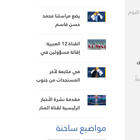
في جرمانا بريف
اليوم
دمشق
يضع مراسلنا محمد
حسن قاسم
المشاهدين في صورة
آخر التطورات في
القناة 12 العبرية:
إيران، مستعرضًا أبرز
إقالة مسؤولين في
المستجدات على
الموساد على خلفية
ى
الساحتين السياسية
فشل خطة لإسقاط
في متابعة لآخر
والميدانية، إلى جانب
النظام الإيراني
ةُ
المستجدات من جنوب
المواقف الرسمية
لبنان، ينقل مراسلنا
وأبرز التطورات ذات
هاشم السيد حسن
مقدمة نشرة الأخبار
الصلة بالشأنين
تطورات الأوضاع
الرئيسية لقناة المنار
الداخلي والإقليمي
الميدانية
الخميس 6-8-2026
مواضيع ساخنة