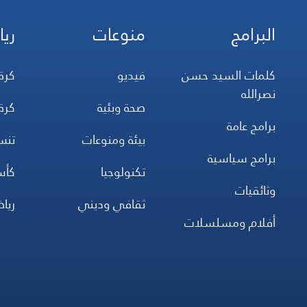
البرامج
منوعات
ريا
كلمات السيد حسن
فيديو
كرة
نصرالله
صحة وبئية
كرة
برامج عامة
بيئة ومنوعات
تن
برامج سياسية
تكنولوجيا
كأس
وثائقيات
ثقافي وديني
ريا
أفلام ومسلسلات