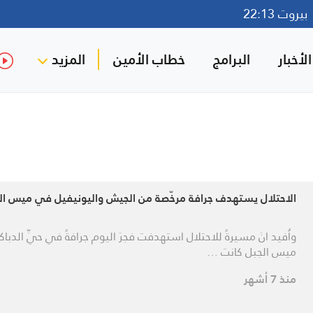
روت 22:13
لأخبار
البرامج
خطاب الأمين
المزيد
الاحتلال يستهدف جرافة مرخّصة من الجيش واليونيفيل في ميس ال
واُفيد انَ مسيرةً للاحتلال استهدفت فجرَ اليوم جرافةً في حيِّ الدبا
ميس الجبل كانت …
منذ 7 أشهر