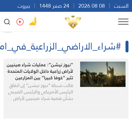
بت
08 08 2026
24 صفر 1448
بيروت
2
Ar
En
Fr
Es
شراء_الاراضي_الزراعية_في_اميركا
“نيوز نيشن”: عمليات شراء صينيين
لأراض زراعية داخل الولايات المتحدة
تثير “خوفا كبيرا” بين المزارعين
قالت شبكة “نيوز نيشن” إن اتفاق
الرئيس الأمريكي والرئيس الصيني
بشأن قضية شراء صينيين لأراض …