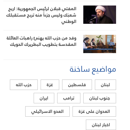
المواطن
المفتي قبلان لرئيس الجمهورية: اربح
شعبَك وليس جزءاً منه تربح مستقبلك
الوطني
وفد من حزب الله يهنئ راهبات العائلة
المقدسة بتطويب البطريرك الحويك
مواضيع ساخنة
لبنان
فلسطين
غزة
حزب الله
جنوب لبنان
ترامب
ايران
العدوان على غزة
العدو الاسرائيلي
اخبار لبنان