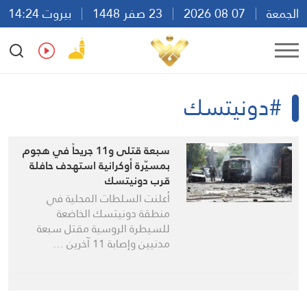
الجمعة
07 08 2026
23 صفر 1448
بيروت 14:24
Ar
En
Fr
Es
#دونيتسك
سبعة قتلى و11 جريحاً في هجوم
بمسيّرة أوكرانية استهدف حافلة
قرب دونيتسك
أعلنت السلطات المحلية في
منطقة دونيتسك الخاضعة
للسيطرة الروسية مقتل سبعة
مدنيين وإصابة 11 آخرين …