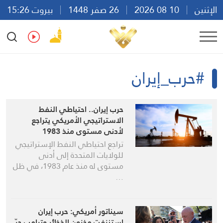
الإثنين
10 08 2026
26 صفر 1448
بيروت 15:26
Ar
En
Fr
Es
#حرب_إيران
حرب إيران.. احتياطي النفط
الاستراتيجي الأمريكي يتراجع
لأدنى مستوى منذ 1983
تراجع احتياطي النفط الإستراتيجي
للولايات المتحدة إلى أدنى
مستوى له منذ عام 1983، في ظل
…
سيناتور أمريكي: حرب إيران
استنزفت مخزون الذخائر وترامب جرّ