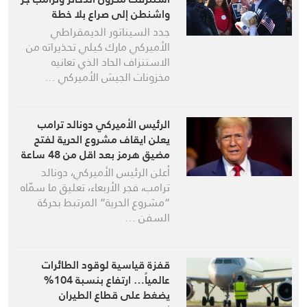
واشنطن إلى صراع بلا خطة
جدد السيناتور الديمقراطي
الأميركي مارك كيلي تحذيراته من
الاستنزاف الحاد الذي تعانيه
مخزونات الجيش الأميركي …
الرئيس الأميركي دونالد ترامب
يعلن ايقاف مشروع الحرية لفتح
مضيق هرمز بعد اقل من 48 ساعة
على بدئه
أعلن الرئيس الأميركي، دونالد
ترامب، فجر الأربعاء، تعليق ما سمّاه
“مشروع الحرية” المرتبط بحركة
السفن …
قفزة قياسية لوقود الطائرات
عالمياً… ارتفاع بنسبة 104%
يضغط على قطاع الطيران