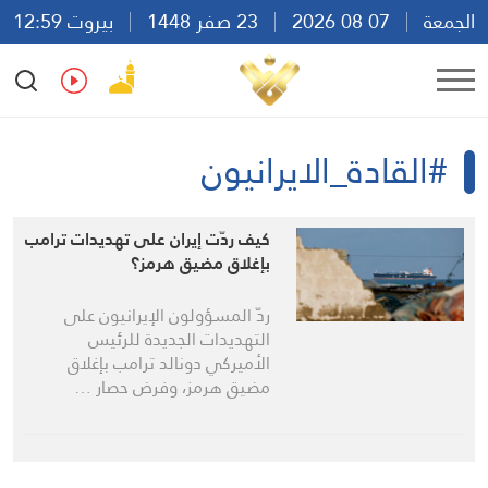
الجمعة
07 08 2026
23 صفر 1448
بيروت 12:59
Ar
En
Fr
Es
#القادة_الايرانيون
كيف ردّت إيران على تهديدات ترامب
بإغلاق مضيق هرمز؟
ردّ المسؤولون الإيرانيون على
التهديدات الجديدة للرئيس
الأميركي دونالد ترامب بإغلاق
مضيق هرمز، وفرض حصار …