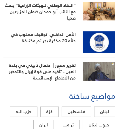
“اللقاء الوطني للهيئات الزراعية” يبحث
مع النائب أبو حمدان ضمان المزارعين
صحيا
الأمن الداخلي: توقيف مطلوب في
حقّه 20 مذكرة بجرائم مختلفة
تقرير مصور | احتفال تأبيني في بلدة
العين.. تأكيد على قوة إيران والتحذير
من الأطماع الإسرائيلية
مواضيع ساخنة
لبنان
فلسطين
غزة
حزب الله
جنوب لبنان
ترامب
ايران