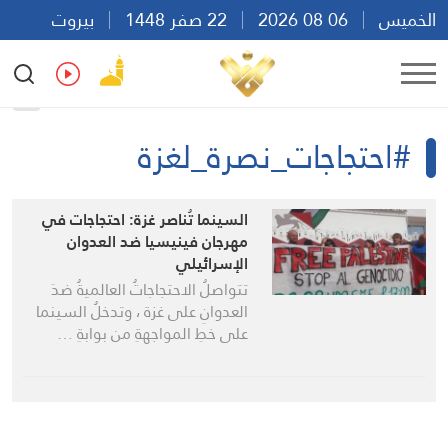
الخميس
06 08 2026
22 صفر 1448
بيروت
22:23
Ar
En
Fr
Es
#احتجاجات_نصرة_لغزة
السينما تُناصر غزة: احتجاجات في
مهرجان فينيسيا ضد العدوان
الإسرائيلي
تتواصلُ الاحتجاجاتُ العالميةُ ضدَ
العدوانِ على غزة ، وتدخلُ السينما
على خطِ المواجهةِ من بوابةِ …