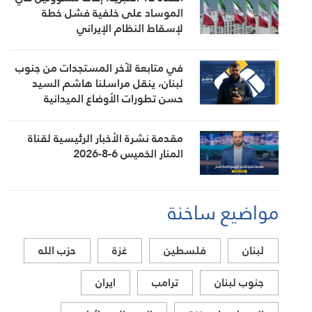
التطورات ذات الصلة بالشأنين الداخلي
الموساد على خلفية فشل خطة
والإقليمي
لإسقاط النظام الإيراني
في متابعة لآخر المستجدات من جنوب
لبنان، ينقل مراسلنا هاشم السيد
حسن تطورات الأوضاع الميدانية
مقدمة نشرة الأخبار الرئيسية لقناة
المنار الخميس 6-8-2026
مواضيع ساخنة
لبنان
فلسطين
غزة
حزب الله
جنوب لبنان
ترامب
ايران