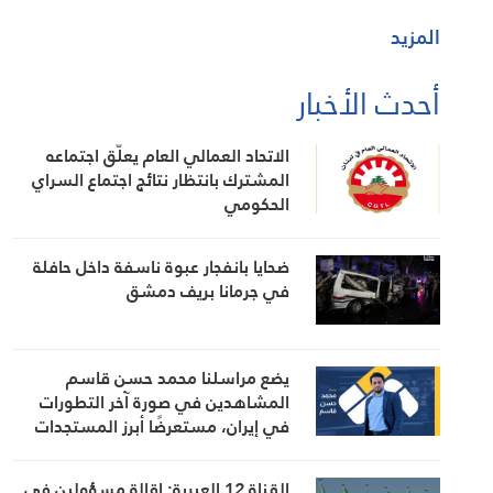
المزيد
أحدث الأخبار
الاتحاد العمالي العام يعلّق اجتماعه
المشترك بانتظار نتائج اجتماع السراي
الحكومي
ضحايا بانفجار عبوة ناسفة داخل حافلة
في جرمانا بريف دمشق
يضع مراسلنا محمد حسن قاسم
المشاهدين في صورة آخر التطورات
في إيران، مستعرضًا أبرز المستجدات
على الساحتين السياسية والميدانية،
إلى جانب المواقف الرسمية وأبرز
القناة 12 العبرية: إقالة مسؤولين في