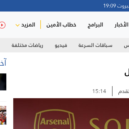
ت 19:09
لأخبار
البرامج
خطاب الأمين
المزيد
س
سباقات السرعة
فيديو
رياضات مختلفة
ك
آخر
ل
لقدم
15:14