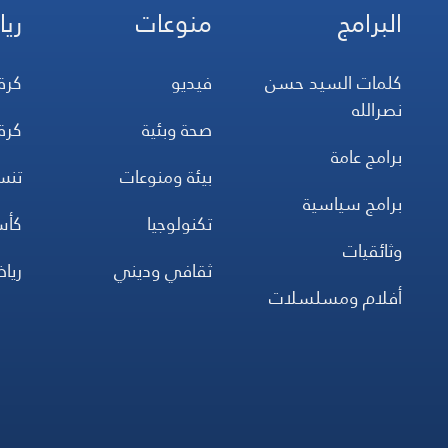
البرامج
منوعات
ريا
كلمات السيد حسن
فيديو
كرة
نصرالله
صحة وبئية
كرة
برامج عامة
بيئة ومنوعات
تن
برامج سياسية
تكنولوجيا
كأس
وثائقيات
ثقافي وديني
ريا
أفلام ومسلسلات