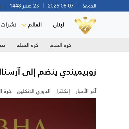
الجمعة
07 08 2026
23 صفر 1448
بيرو
لبنان
العالم
نشرات ا
كرة القدم
كرة السلة
تن
زوبيميندي ينضم إلى آرسنا
آخر الأخبار
إنكلترا
الدوري الانكليزي
كرة ا