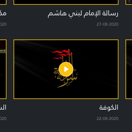
رسالة الإمام لبني هاشم
مكا
020
27-08-2020
الكوفة
الش
020
22-08-2020