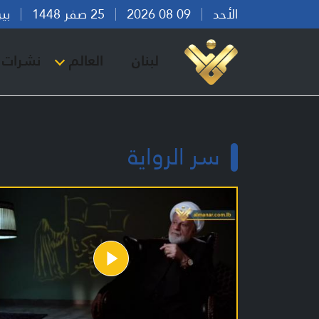
الأحد
09 08 2026
25 صفر 1448
بيروت 
لبنان
العالم
نشرات ا
سر الرواية