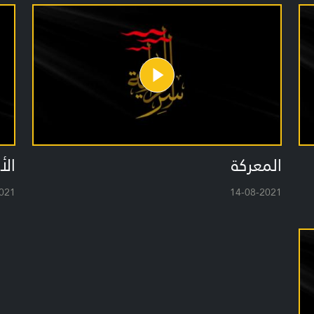
المعركة
ال
021
14-08-2021