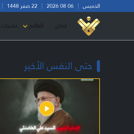
الخميس
06 08 2026
22 صفر 1448
بي
لبنان
العالم
نشرات ا
حتى النفس الأخير