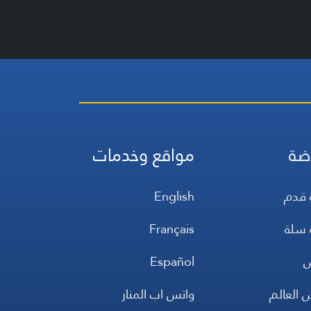
ضة
مواقع وخدمات
 قدم
English
 سلة
Français
س
Español
 العالم
واتس اب المنار