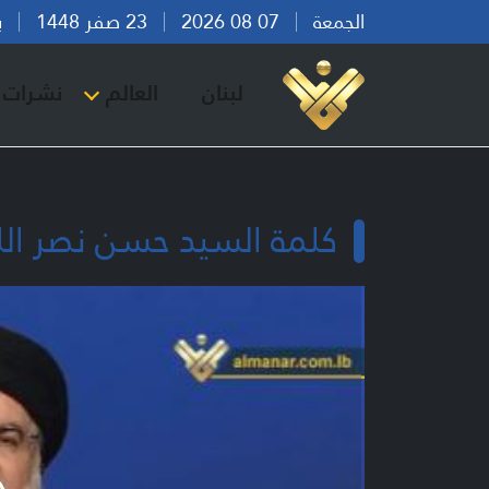
الجمعة
07 08 2026
23 صفر 1448
بيرو
لبنان
العالم
نشرات ا
كلمة السيد حسن نصر الله - خط