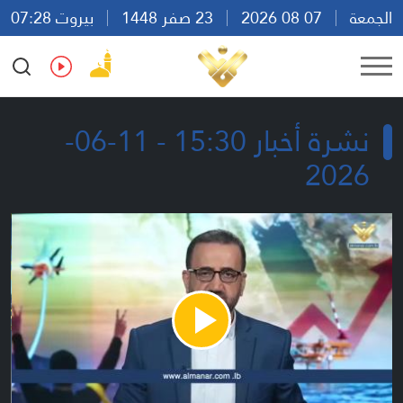
الجمعة
07 08 2026
23 صفر 1448
بيروت 07:28
Ar
En
Fr
Es
نشرة أخبار 15:30 - 11-06-
2026
Play
Video