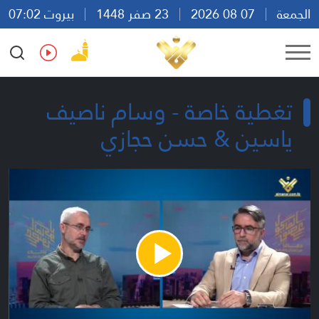
الجمعة
07 08 2026
23 صفر 1448
بيروت 07:02
Ar
En
Fr
Es
تغطية خاصة - وسام ناصيف
ياسين & حسن حجازي
Play
Video