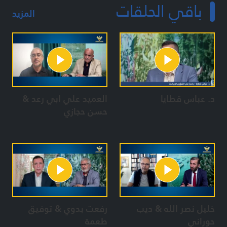
باقي الحلقات
المزيد
د. عباس قطايا
العميد علي ابي رعد &
حسن حجازي
خليل نصر الله & ديب
رفعت بدوي & توفيق
حوراني
طعمة