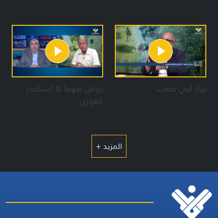
بيار ابي صعب
رياض صوما & اسكندر
كفوري
المزيد +