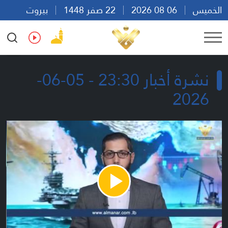
الخميس
06 08 2026
22 صفر 1448
بيروت
05:34
Ar
En
Fr
Es
نشرة أخبار 23:30 - 05-06-
2026
Play
Video