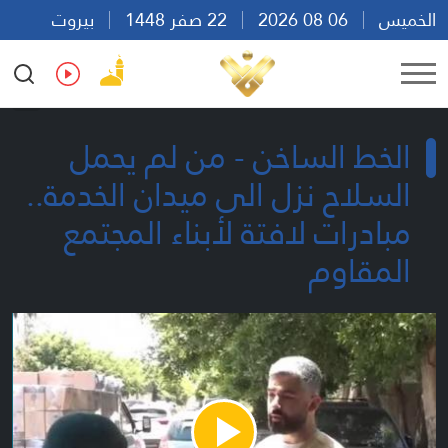
الخميس
06 08 2026
22 صفر 1448
بيروت
10:28
Ar
En
Fr
Es
الخط الساخن - من لم يحمل
السلاح نزل الى ميدان الخدمة..
مبادرات لافتة لأبناء المجتمع
المقاوم
Play