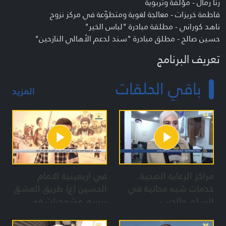
رنا رمّال - مؤلّفة وتربوية
فاطمة خريزات - معالجة لغوية ومتطوّعة في مركز نزوح
ناهد كوراني - مطلقة مبادرة "لباس الخير"
حسين صالح - مطلق مبادرة "سند لدعم الأهالي النازحين"
تعريف البرنامج
الخط الساخن
باقي الحلقات
المزيد
مراكز الرعاية الصحية..
في اربعينية الامام
خدمات شبه مجانية في
الحسين (ع) طريق العشق
السلم والحرب
يرسم مشهديات في
بعلبك