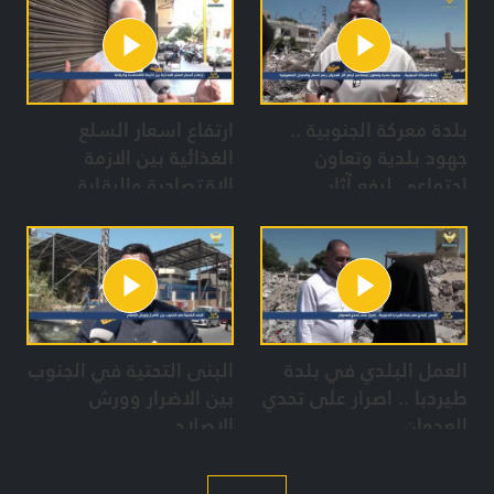
بلدة معركة الجنوبية ..
ارتفاع اسعار السلع
جهود بلدية وتعاون
الغذائية بين الازمة
إجتماعي لرفع آثار
الاقتصادية والرقابة
العدوان رغم الدمار
والمجازر الصهيونية
العمل البلدي في بلدة
البنى التحتية في الجنوب
طيردبا .. اصرار على تحدي
بين الاضرار وورش
العدوان
الاصلاح