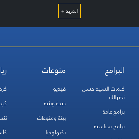
المزيد +
البرامج
منوعات
ريا
كلمات السيد حسن
فيديو
كرة
نصرالله
صحة وبئية
كرة
برامج عامة
بيئة ومنوعات
تن
برامج سياسية
تكنولوجيا
كأس