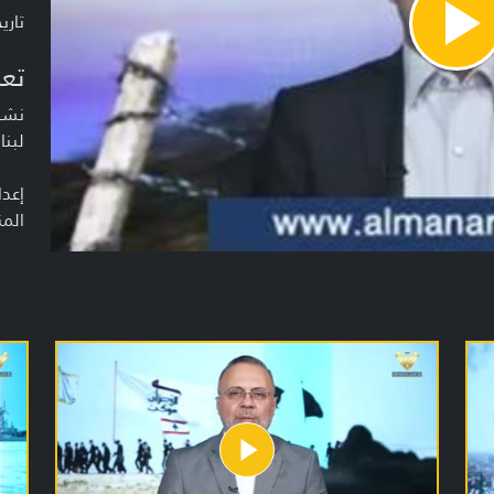
تاريخ ا
Pla
Vide
تعر
نشرة
لبنا
إعدا
المن