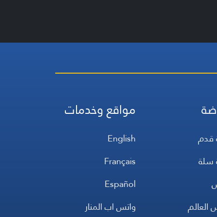
ضة
مواقع وخدمات
 قدم
English
 سلة
Français
س
Español
 العالم
واتس اب المنار