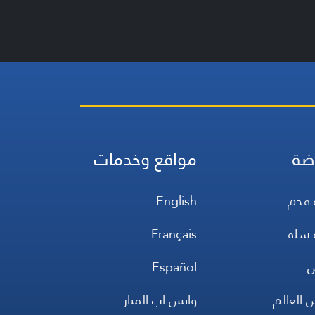
ضة
مواقع وخدمات
 قدم
English
 سلة
Français
س
Español
 العالم
واتس اب المنار