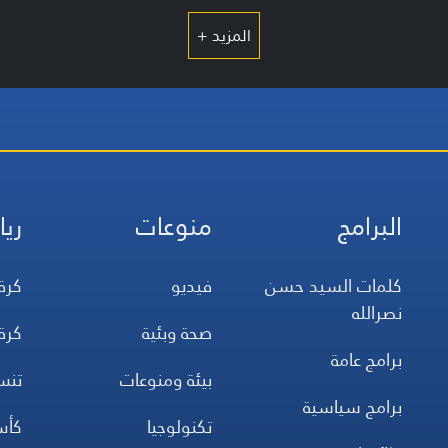
المزيد +
البرامج
منوعات
ريا
كلمات السيد حسن
فيديو
كرة
نصرالله
صحة وبئية
كرة
برامج عامة
بيئة ومنوعات
تن
برامج سياسية
تكنولوجيا
كأس