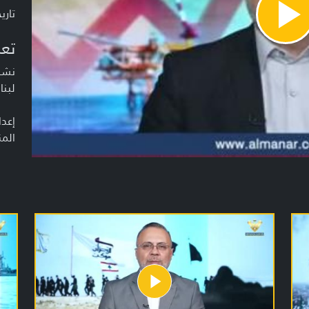
تاريخ ا
Pla
Vide
تعر
نشرة
لبنا
إعدا
المن