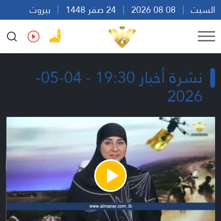
السبت
08 08 2026
24 صفر 1448
بيروت
20:27
Ar
En
Fr
Es
نشرة أخبار 19:30 - 04-05-
2026
Play
Video