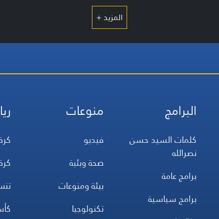
المزيد +
البرامج
منوعات
ريا
كلمات السيد حسن
فيديو
كرة
نصرالله
صحة وبئية
كرة
برامج عامة
بيئة ومنوعات
تن
برامج سياسية
تكنولوجيا
كأس