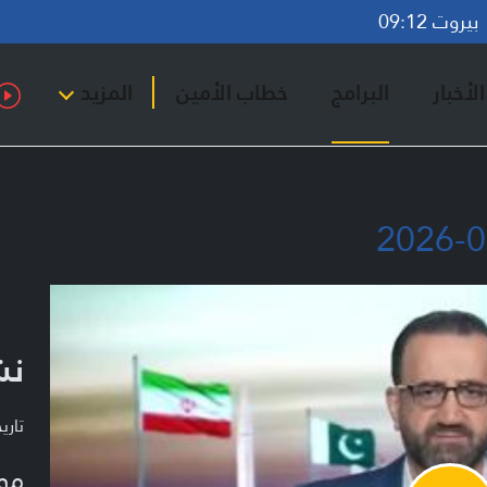
روت 09:12
لأخبار
البرامج
خطاب الأمين
المزيد
نشر
تاريخ ا
مو