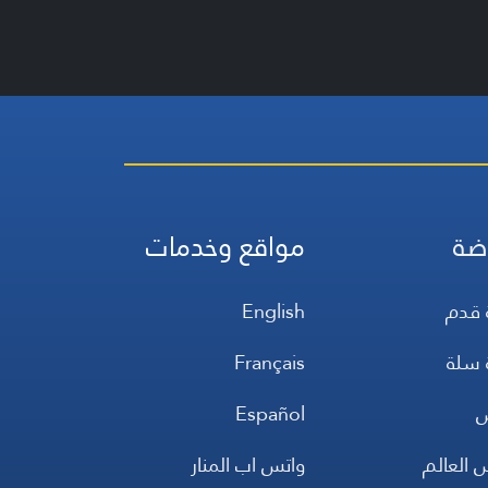
ضة
مواقع وخدمات
 قدم
English
 سلة
Français
س
Español
 العالم
واتس اب المنار