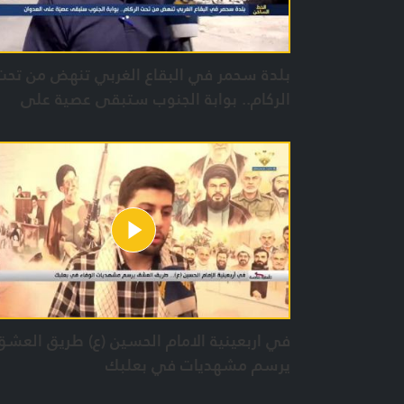
بلدة سحمر في البقاع الغربي تنهض من تحت
الركام.. بوابة الجنوب ستبقى عصية على
العدوان
في اربعينية الامام الحسين (ع) طريق العشق
يرسم مشهديات في بعلبك