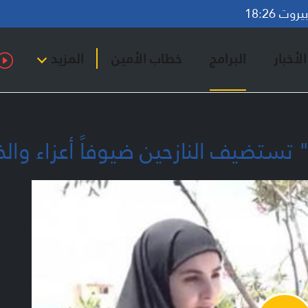
وت 18:26
لأخبار
البرامج
خطاب الأمين
المزيد
 تستضيف النازحين ضيوفاً أعزاء وا