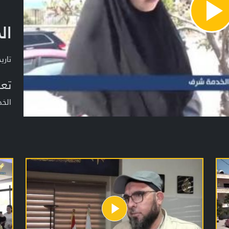
Pla
ال
Vide
تاريخ ا
تعر
الخ