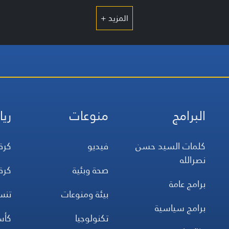
المزيد +
البرامج
منوعات
ريا
كلمات السيد حسن
فيديو
كرة
نصرالله
صحة وبئية
كرة
برامج عامة
بيئة ومنوعات
تن
برامج سياسية
تكنولوجيا
كأس