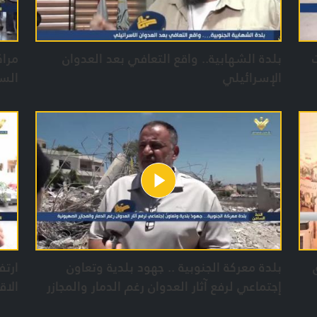
بلدة الشهابية.. واقع التعافي بعد العدوان
مراك
الإسرائيلي
الس
بلدة معركة الجنوبية .. جهود بلدية وتعاون
ارتف
إجتماعي لرفع آثار العدوان رغم الدمار والمجازر
الاق
الصهيونية