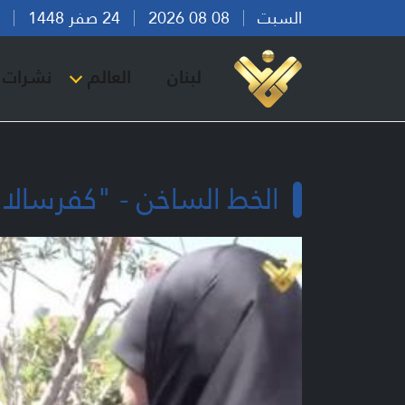
السبت
08 08 2026
24 صفر 1448
بير
لبنان
العالم
نشرات ا
الخط الساخن - "كفرسالا"