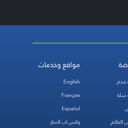
ضة
مواقع وخدمات
 قدم
English
 سلة
Français
س
Español
 العالم
واتس اب المنار