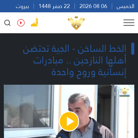
الخميس
06 08 2026
22 صفر 1448
بيروت
10:11
Ar
En
Fr
Es
الخط الساخن - الجية تحتضن
أهلها النازحين .. مبادرات
إنسانية وروح واحدة
Play
Video