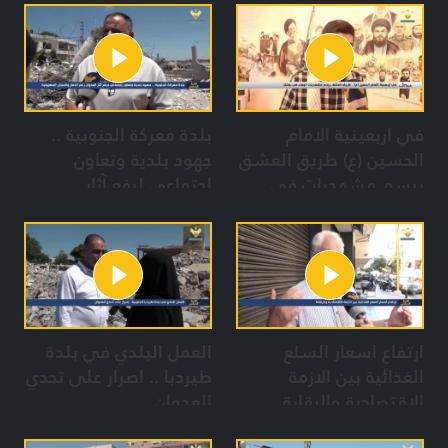
في اربعينية الامام
بلدة معركة الجنوبية ..
الحسين (ع) طريق العشق
جهود بلدية وتعاون
يرسم مشهديات في
إجتماعي لرفع آثار
بعلبك
العدوان رغم الدمار
والمجازر الصهيونية
ارتفاع اسعار السلع
العمل البلدي في بلدة
الغذائية بين الازمة
طيردبا .. اصرار على تحدي
الاقتصادية والرقابة
العدوان