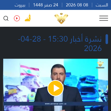
السبت
08 08 2026
24 صفر 1448
بيروت
16:19
Ar
En
Fr
Es
نشرة أخبار 15:30 - 28-04-
2026
Play
Video