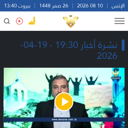
الإثنين
10 08 2026
26 صفر 1448
بيروت 13:40
Ar
En
Fr
Es
نشرة أخبار 19:30 - 19-04-
2026
Play
Video