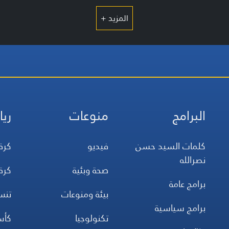
المزيد +
البرامج
منوعات
ريا
كلمات السيد حسن
فيديو
كرة
نصرالله
صحة وبئية
كرة
برامج عامة
بيئة ومنوعات
تن
برامج سياسية
تكنولوجيا
كأس