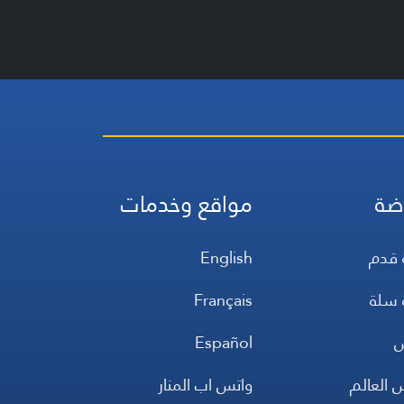
ضة
مواقع وخدمات
 قدم
English
 سلة
Français
س
Español
 العالم
واتس اب المنار