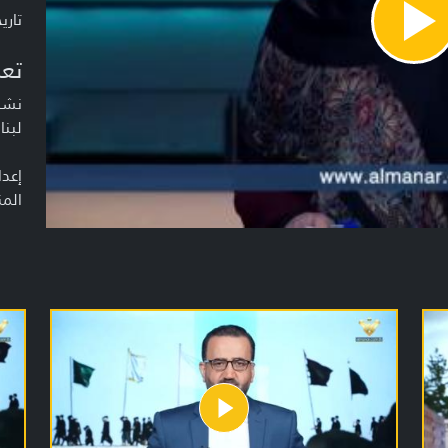
تاريخ ا
Pla
Vide
تعر
نشرة
لبنا
إعدا
المن