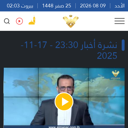
الأحد
09 08 2026
25 صفر 1448
بيروت 02:03
Ar
En
Fr
Es
نشرة أخبار 23:30 - 17-11-
2025
Play
Video