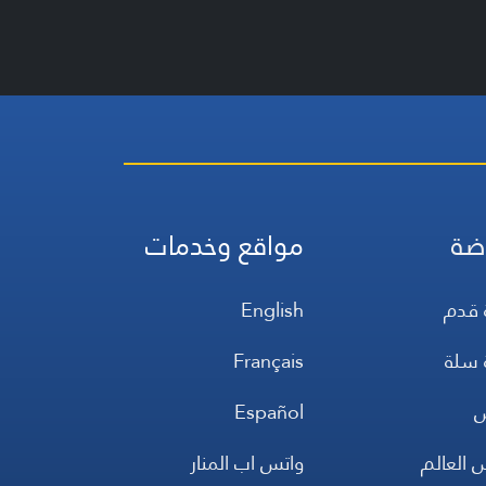
ضة
مواقع وخدمات
 قدم
English
 سلة
Français
س
Español
 العالم
واتس اب المنار