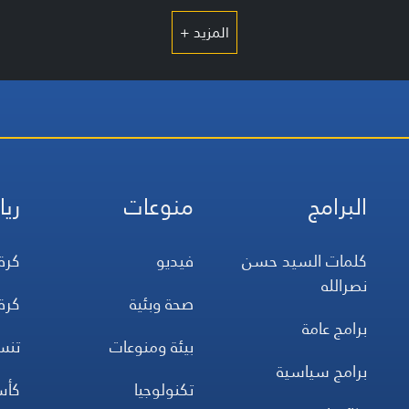
المزيد +
البرامج
منوعات
ريا
كلمات السيد حسن
فيديو
كرة
نصرالله
صحة وبئية
كرة
برامج عامة
بيئة ومنوعات
تن
برامج سياسية
تكنولوجيا
كأس