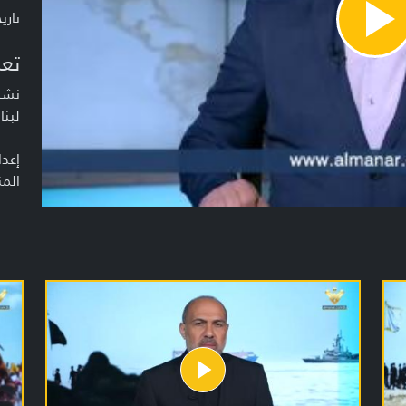
تاريخ ا
Pla
Vide
تعر
نشرة
لبنا
إعدا
المن