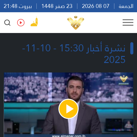
الجمعة
07 08 2026
23 صفر 1448
بيروت 21:48
Ar
En
Fr
Es
نشرة أخبار 15:30 - 10-11-
2025
Play
Video