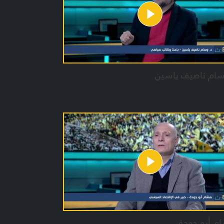
 العمل :
ن حيدر
 جعفر
لفقار شمص
سام ناصيف ياسين
م أبو جودة