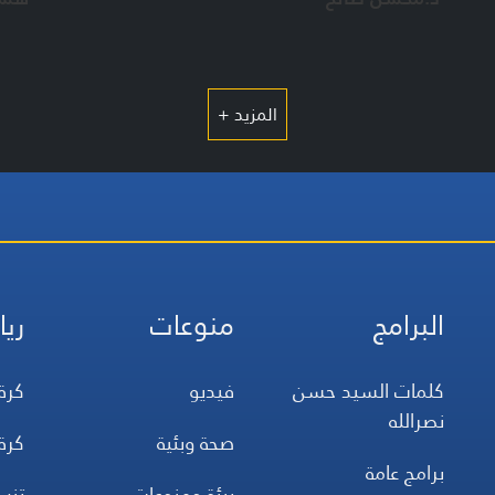
المزيد +
البرامج
منوعات
ريا
كلمات السيد حسن
فيديو
كرة
نصرالله
صحة وبئية
كرة
برامج عامة
بيئة ومنوعات
تن