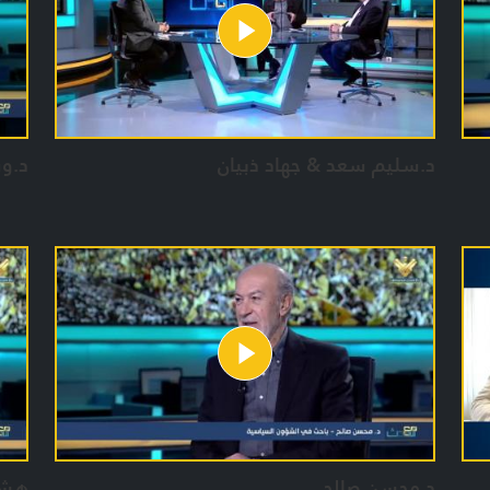
فريق
حسي
زياد
ذوا
د.سليم سعد & جهاد ذبيان
د.و
د.محسن صالح
هشا