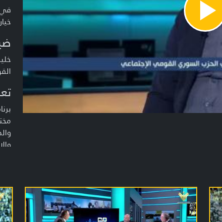
في 
Pla
خيار
Vide
ضي
خلي
الق
تعر
برن
مختل
والد
والا
تقدي
محمّ
سهي