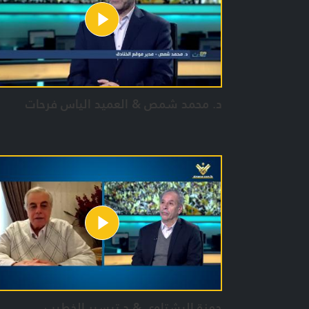
د. محمد شمص & العميد الياس فرحات
حمزة البشتاوي & د.تيسير الخطيب