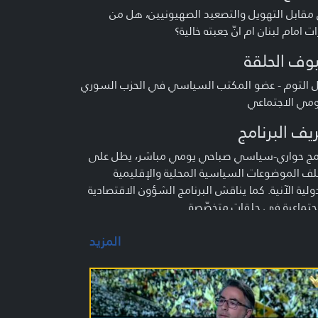
مقابل التهويل والتصعيد الصهيونيين، هل من
ات امام لبنان ام انّ جعبته خالية؟
وف الحلقة
ل التوم - عضو المكتب السياسي في الحزب السوري
ومي الاجتماعي
يف البرنامج
امج حواري-سياسي صباحي يومي مباشر، يطل على
ف الموضوعات السياسية المحلية والإقليمية
ولية الآنية. كما يناقش البرنامج الشؤون الاقتصادية
جتماعية في حلقات متخصّصة.
المزيد
م :
د شري - علي قصير- محمّد قازان - منى طحيني -
ل دياب - أحمد ياسين