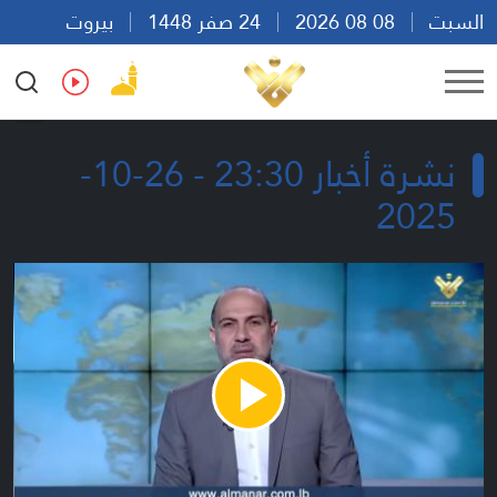
السبت
08 08 2026
24 صفر 1448
بيروت
08:23
Ar
En
Fr
Es
نشرة أخبار 23:30 - 26-10-
2025
Play
Video